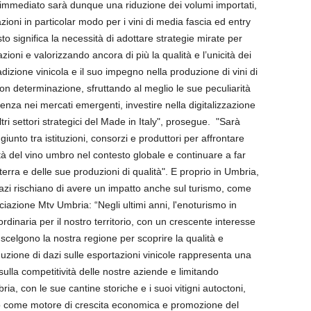
ù immediato sarà dunque una riduzione dei volumi importati,
zioni in particolar modo per i vini di media fascia ed entry
to significa la necessità di adottare strategie mirate per
azioni e valorizzando ancora di più la qualità e l’unicità dei
adizione vinicola e il suo impegno nella produzione di vini di
on determinazione, sfruttando al meglio le sue peculiarità
senza nei mercati emergenti, investire nella digitalizzazione
tri settori strategici del Made in Italy", prosegue. "Sarà
unto tra istituzioni, consorzi e produttori per affrontare
ità del vino umbro nel contesto globale e continuare a far
erra e delle sue produzioni di qualità". E proprio in Umbria,
dazi rischiano di avere un impatto anche sul turismo, come
ciazione Mtv Umbria: “Negli ultimi anni, l'enoturismo in
dinaria per il nostro territorio, con un crescente interesse
he scelgono la nostra regione per scoprire la qualità e
troduzione di dazi sulle esportazioni vinicole rappresenta una
o sulla competitività delle nostre aziende e limitando
ria, con le sue cantine storiche e i suoi vitigni autoctoni,
o come motore di crescita economica e promozione del