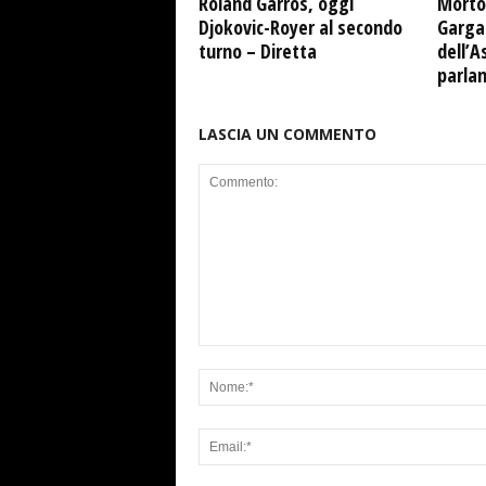
Roland Garros, oggi
Morto
Djokovic-Royer al secondo
Garga
turno – Diretta
dell’A
parla
LASCIA UN COMMENTO