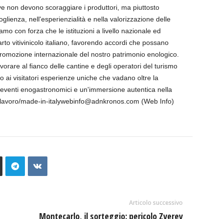
tive non devono scoraggiare i produttori, ma piuttosto
oglienza, nell'esperienzialità e nella valorizzazione delle
amo con forza che le istituzioni a livello nazionale ed
rto vitivinicolo italiano, favorendo accordi che possano
a promozione internazionale del nostro patrimonio enologico.
orare al fianco delle cantine e degli operatori del turismo
ndo ai visitatori esperienze uniche che vadano oltre la
, eventi enogastronomici e un'immersione autentica nella
 —lavoro/made-in-italywebinfo@adnkronos.com (Web Info)
Articolo successivo
Montecarlo, il sorteggio: pericolo Zverev