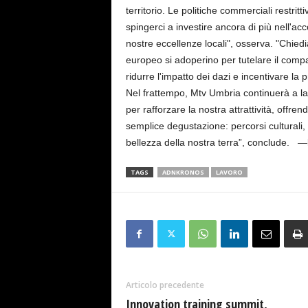
territorio. Le politiche commerciali restrit
spingerci a investire ancora di più nell'acc
nostre eccellenze locali", osserva. "Chiedi
europeo si adoperino per tutelare il compa
ridurre l'impatto dei dazi e incentivare l
Nel frattempo, Mtv Umbria continuerà a lav
per rafforzare la nostra attrattività, offre
semplice degustazione: percorsi culturali
bellezza della nostra terra”, conclude.
TAGS
ADNKRONOS
LAVORO
Articolo precedente
Innovation training summit,