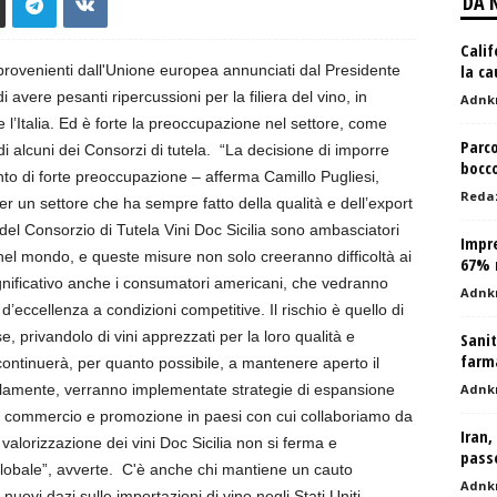
DA 
Calif
la ca
 provenienti dall'Unione europea annunciati dal Presidente
i avere pesanti ripercussioni per la filiera del vino, in
Adnk
e l’Italia. Ed è forte la preoccupazione nel settore, come
Parc
 alcuni dei Consorzi di tutela. “La decisione di imporre
bocco
ento di forte preoccupazione – afferma Camillo Pugliesi,
Reda
per un settore che ha sempre fatto della qualità e dell’export
ni del Consorzio di Tutela Vini Doc Sicilia sono ambasciatori
Impre
o nel mondo, e queste misure non solo creeranno difficoltà ai
67% r
nificativo anche i consumatori americani, che vedranno
Adnk
 d’eccellenza a condizioni competitive. Il rischio è quello di
se, privandolo di vini apprezzati per la loro qualità e
Sanit
farma
 continuerà, per quanto possibile, a mantenere aperto il
allelamente, verranno implementate strategie di espansione
Adnk
tà di commercio e promozione in paesi con cui collaboriamo da
Iran,
valorizzazione dei vini Doc Sicilia non si ferma e
pass
lobale”, avverte. C'è anche chi mantiene un cauto
Adnk
uovi dazi sulle importazioni di vino negli Stati Uniti –