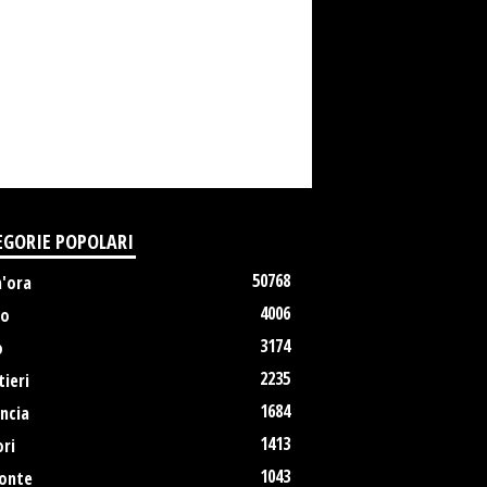
EGORIE POPOLARI
50768
m'ora
4006
no
3174
o
2235
ieri
1684
ncia
1413
ri
1043
onte