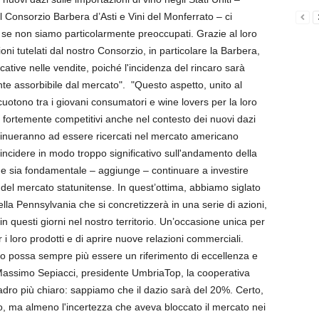
l Consorzio Barbera d’Asti e Vini del Monferrato – ci
e se non siamo particolarmente preoccupati. Grazie al loro
oni tutelati dal nostro Consorzio, in particolare la Barbera,
ative nelle vendite, poiché l'incidenza del rincaro sarà
e assorbibile dal mercato". "Questo aspetto, unito al
uotono tra i giovani consumatori e wine lovers per la loro
ga fortemente competitivi anche nel contesto dei nuovi dazi
tinueranno ad essere ricercati nel mercato americano
 incidere in modo troppo significativo sull'andamento della
e sia fondamentale – aggiunge – continuare a investire
r del mercato statunitense. In quest’ottima, abbiamo siglato
la Pennsylvania che si concretizzerà in una serie di azioni,
 in questi giorni nel nostro territorio. Un’occasione unica per
r i loro prodotti e di aprire nuove relazioni commerciali.
rio possa sempre più essere un riferimento di eccellenza e
 Massimo Sepiacci, presidente UmbriaTop, la cooperativa
dro più chiaro: sappiamo che il dazio sarà del 20%. Certo,
o, ma almeno l'incertezza che aveva bloccato il mercato nei