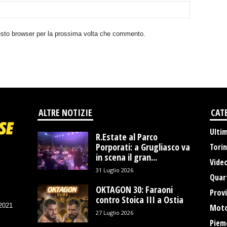
uesto browser per la prossima volta che commento.
ALTRE NOTIZIE
CAT
Ulti
R.Estate al Parco
Porporati: a Grugliasco va
Tori
in scena il gran...
Vide
31 Luglio 2026
Quart
OKTAGON 30: Faraoni
Provi
contro Stoica III a Ostia
/2021
Moto
27 Luglio 2026
Piem