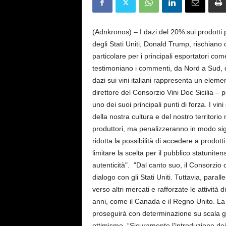
s
e
(Adnkronos) – I dazi del 20% sui prodotti
degli Stati Uniti, Donald Trump, rischiano d
particolare per i principali esportatori com
testimoniano i commenti, da Nord a Sud, di
dazi sui vini italiani rappresenta un elem
direttore del Consorzio Vini Doc Sicilia – 
uno dei suoi principali punti di forza. I vi
della nostra cultura e del nostro territori
produttori, ma penalizzeranno in modo sig
ridotta la possibilità di accedere a prodotti
limitare la scelta per il pubblico statuniten
autenticità". "Dal canto suo, il Consorzio
dialogo con gli Stati Uniti. Tuttavia, par
verso altri mercati e rafforzate le attivi
anni, come il Canada e il Regno Unito. La 
proseguirà con determinazione su scala g
ottimismo. “Sicuramente l'introduzione dei n