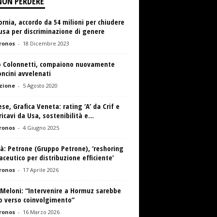
NON PERDERE
ornia, accordo da 54 milioni per chiudere
usa per discriminazione di genere
ronos
-
18 Dicembre 2023
o Colonnetti, compaiono nuovamente
ncini avvelenati
zione
-
5 Agosto 2020
se, Grafica Veneta: rating ‘A’ da Crif e
icavi da Usa, sostenibilità e...
ronos
-
4 Giugno 2025
à: Petrone (Gruppo Petrone), ‘reshoring
ceutico per distribuzione efficiente’
ronos
-
17 Aprile 2026
 Meloni: “Intervenire a Hormuz sarebbe
o verso coinvolgimento”
ronos
-
16 Marzo 2026