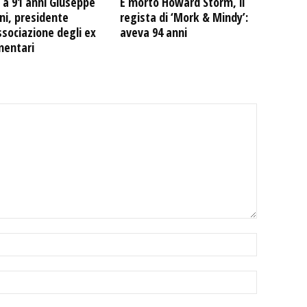
 a 91 anni Giuseppe
È morto Howard Storm, il
ni, presidente
regista di ‘Mork & Mindy’:
ssociazione degli ex
aveva 94 anni
mentari