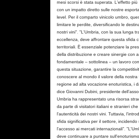
mesi scorsi è stata superata. L'effetto pi
con un impatto diretto sulle nostre esporta
level. Per il comparto vinicolo umbro, ques
limitare le perdite, diversificando le destin
nostri vini". "L'Umbria, con la sua lunga tr
eccellenza, deve affrontare questa sfida c
territoriali. È essenziale potenziare la pre
della distribuzione e creare sinergie con al
fondamentale – sottolinea – un lavoro congi
questa situazione, garantire la competitiv
conoscere al mondo il valore della nostra t
regione ad alta vocazione enoturistica, i 
dice Giovanni Dubini, presidente dell’asso
Umbria ha rappresentato una risorsa straor
da parte di visitatori italiani e stranieri c
l'autenticità dei nostri vini. Tuttavia, l'in
sfida significativa per il settore, incidend
l'accesso ai mercati internazionali". "L'Umb
deve continuare a puntare sull'enoturism