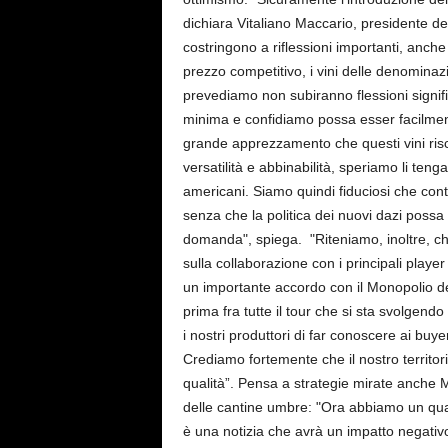
dichiara Vitaliano Maccario, presidente de
costringono a riflessioni importanti, anch
prezzo competitivo, i vini delle denominazi
prevediamo non subiranno flessioni signific
minima e confidiamo possa esser facilment
grande apprezzamento che questi vini risc
versatilità e abbinabilità, speriamo li ten
americani. Siamo quindi fiduciosi che con
senza che la politica dei nuovi dazi possa
domanda", spiega. "Riteniamo, inoltre, ch
sulla collaborazione con i principali playe
un importante accordo con il Monopolio del
prima fra tutte il tour che si sta svolgendo
i nostri produttori di far conoscere ai buye
Crediamo fortemente che il nostro territo
qualità”. Pensa a strategie mirate anche
delle cantine umbre: "Ora abbiamo un qua
è una notizia che avrà un impatto negativ