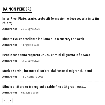
DA NON PERDERE
Inter-River Plate: orario, probabili formazioni e dove vederla in tv (in
chiaro)
Adnkronos
-
25 Giugno 2025
Kimera EVO38: eccellenza italiana alla Monterey Car Week
Adnkronos
-
14 Agosto 2025
Israele condanna rapporto Onu su crimini di guerra Idf a Gaza
Adnkronos
-
13 Giugno 2024
Musk e Salvini, incontro di un’ora: dal Ponte ai migranti, i temi
Adnkronos
-
16 Dicembre 2023
Diluvio di 48 ore su tre regioni e caldo fino a 34 gradi, ecco...
Adnkronos
-
6 Maggio 2026