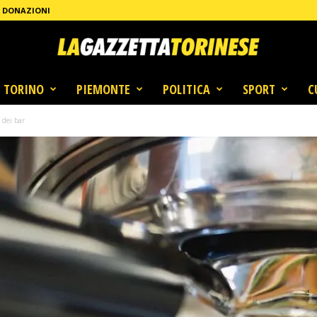
DONAZIONI
TORINO
PIEMONTE
POLITICA
SPORT
C
 dei bar