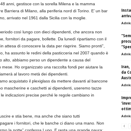
, 48 anni, gestisce con la sorella Milena e la mamma
Inst
e Barriera di Milano, alla periferia nord di Torino. E’ un bar
arriv
, arrivato nel 1961 dalla Sicilia con la moglie.
Adnk
 periodo così lungo con dieci dipendenti, che ancora non
“Semp
e, fornitori da pagare, bollette. Da lunedì ripartiamo con il
procu
 in attesa di conoscere la data per riaprire. Siamo pronti”,
“Spe
io, ha assunto le redini della pasticceria nel 2007 quando è
Adnk
o alto, abbiamo perso un dipendente a causa del
Iran,
 mese. Ho organizzato una raccolta fondi per aiutare la
da Co
hiamerà al lavoro metà dei dipendenti.
Austr
iamo acquistato il plexiglass da mettere davanti al bancone
Adnk
emo mascherine e caschetti ai dipendenti, useremo tazze
le indicazioni precise perché le regole cambiano in
Impre
‘inve
otti
scire e stia bene, ma anche che siano tutti
Adnk
 pagare i fornitori, che le banche ci diano una mano. Non
 dormo la notte” confessa Lupo. E resta una grande paura: