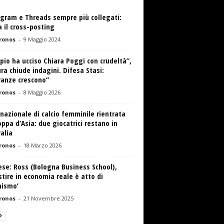
agram e Threads sempre più collegati:
a il cross-posting
ronos
-
9 Maggio 2024
io ha ucciso Chiara Poggi con crudeltà”,
ra chiude indagini. Difesa Stasi:
ranze crescono”
ronos
-
8 Maggio 2026
 nazionale di calcio femminile rientrata
ppa d’Asia: due giocatrici restano in
alia
ronos
-
18 Marzo 2026
se: Ross (Bologna Business School),
stire in economia reale è atto di
mismo’
ronos
-
21 Novembre 2025