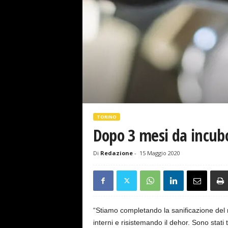
s
e
TORINO
Dopo 3 mesi da incubo
Di
Redazione
-
15 Maggio 2020
“Stiamo completando la sanificazione del n
interni e risistemando il dehor. Sono stati