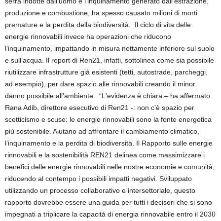
serra indotte dall’uomo e l’inquinamento generato dall’estrazione,
produzione e combustione, ha spesso causato milioni di morti
premature e la perdita della biodiversità. Il ciclo di vita delle
energie rinnovabili invece ha operazioni che riducono
l’inquinamento, impattando in misura nettamente inferiore sul suolo
e sull’acqua. Il report di Ren21, infatti, sottolinea come sia possibile
riutilizzare infrastrutture già esistenti (tetti, autostrade, parcheggi,
ad esempio), per dare spazio alle rinnovabili creando il minor
danno possibile all’ambiente. “L'evidenza è chiara – ha affermato
Rana Adib, direttore esecutivo di Ren21 -: non c'è spazio per
scetticismo e scuse: le energie rinnovabili sono la fonte energetica
più sostenibile. Aiutano ad affrontare il cambiamento climatico,
l’inquinamento e la perdita di biodiversità. Il Rapporto sulle energie
rinnovabili e la sostenibilità REN21 delinea come massimizzare i
benefici delle energie rinnovabili nelle nostre economie e comunità,
riducendo al contempo i possibili impatti negativi. Sviluppato
utilizzando un processo collaborativo e intersettoriale, questo
rapporto dovrebbe essere una guida per tutti i decisori che si sono
impegnati a triplicare la capacità di energia rinnovabile entro il 2030