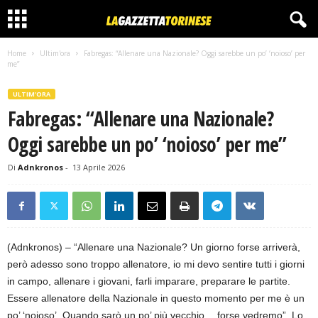
Home
Ultim'ora
Fabregas: “Allenare una Nazionale? Oggi sarebbe un po’ ‘noioso’ per
me”
ULTIM'ORA
Fabregas: “Allenare una Nazionale?
Oggi sarebbe un po’ ‘noioso’ per me”
Di
Adnkronos
-
13 Aprile 2026
(Adnkronos) – “Allenare una Nazionale? Un giorno forse arriverà,
però adesso sono troppo allenatore, io mi devo sentire tutti i giorni
in campo, allenare i giovani, farli imparare, preparare le partite.
Essere allenatore della Nazionale in questo momento per me è un
po’ ‘noioso’. Quando sarò un po’ più vecchio… forse vedremo”. Lo