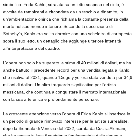
simbolico. Frida Kahlo, sdraiata su un letto sospeso nel cielo, è
avvolta da rampicanti e circondata da un teschio e dinamite, in
un’ambientazione onirica che richiama la costante presenza della
morte nel suo mondo interiore. Secondo la descrizione di
Sotheby’s, Kahlo era solita dormire con uno scheletro di cartapesta
sopra il suo letto, un dettaglio che aggiunge ulteriore intensità
all’interpretazione del quadro.
L’opera non solo ha superato la stima di 40 milioni di dollari, ma ha
anche battuto il precedente record per una vendita legata a Kahlo,
che risaliva al 2021, quando ‘Diego y yo’ era stata venduta per 34,9
milioni di dollari. Un altro traguardo significativo per l’artista
messicana, che continua a conquistare il mercato internazionale
con la sua arte unica e profondamente personale.
La crescente attenzione verso l’opera di Frida Kahlo si inserisce in
un periodo di grande rinnovato interesse per le artiste surrealiste,
dopo la Biennale di Venezia del 2022, curata da Cecilia Alemani,
che ha messo in luce il contributo fondamentale delle donne a