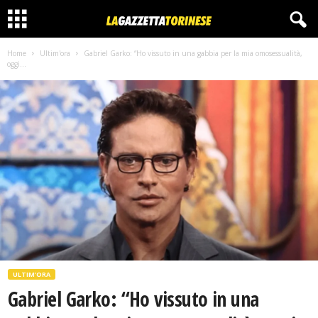
Home
Ultim'ora
Gabriel Garko: “Ho vissuto in una gabbia per la mia omosessualità,
oggi...
ULTIM'ORA
Gabriel Garko: “Ho vissuto in una