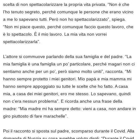
scelta di non spettacolarizzare la propria vita privata. “Non è che
l’ho tenuto segreto, perché comunque le persone che erano vicino
a me lo sapevano tutti. Però non ho spettacolarizzato”, spiega.
“Non mi piace questo, perché comunque faccio questo lavoro, che
è lo spettacolo. È il mio lavoro. La mia vita non vorrei
spettacolarizzarla”.
L’attore si commuove parlando della sua famiglia e del padre. “La
mia famiglia è una famiglia un po’ particolare, perché magari non ci
sentiamo anche per un po’, però siamo molto uniti”, racconta. “Mi
hanno sempre protetto i miei genitori. Mio papà e mia mamma mi
hanno sempre appoggiato su tutte le scelte che ho fatto. A casa
mia, a casa dei miei genitori, ero me stesso. Lo sapevano, quindi
non c’era nessun problema”. E ricorda anche una frase della
madre: “Mia madre mi ha sempre detto: vieni a casa, non andare in
giro piuttosto di fare marachelle”.
Poi il racconto si sposta sul padre, scomparso durante il Covid. Alla
domanda di Nunzia su cosa avrebbe voluto dirgli: “Durante il Covid