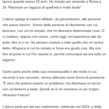
lavoro quando avevo 16 anni. Ho iniziato poi venendo a Roma a
18. Plasmare un ragazzo di quell’età è molto facile”.
L’attore spiega di essersi affidato, da giovanissimo, alle persone
che aveva intorno: “Avevo delle persone di riferimento con cui
lavoravo, con cui ho iniziato, che mi dicevano determinate cose. O
ci credevo, oppure non avevo, come oggi, un’esperienza tale da
poter dire sì o no. Ho sempre creduto a tutto quello che mi veniva
detto. All’epoca in cui ho iniziato io forse era giusto così. Ma non
fino al punto in cui l’ho vissuta io, perché comunque sia era tutto un
inganno”.
Garko parla anche della sua omosessualità e del modo in cui,
secondo il suo racconto, veniva utilizzata come forma di pressione:
“È vero che poteva essere un problema, ma diventava un laccio
con cui tenermi a bada. Quindi se io mi muovevo un po’ troppo,
ritiravano il laccio”.
L’attore parla poi del suo matrimonio, celebrato nel 2023, e della