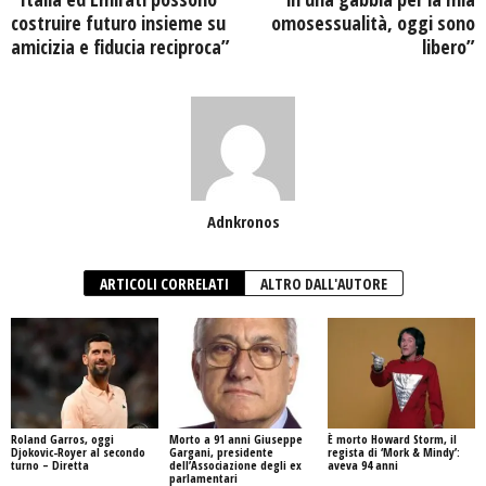
costruire futuro insieme su
omosessualità, oggi sono
amicizia e fiducia reciproca”
libero”
Adnkronos
ARTICOLI CORRELATI
ALTRO DALL'AUTORE
Roland Garros, oggi
Morto a 91 anni Giuseppe
È morto Howard Storm, il
Djokovic-Royer al secondo
Gargani, presidente
regista di ‘Mork & Mindy’:
turno – Diretta
dell’Associazione degli ex
aveva 94 anni
parlamentari