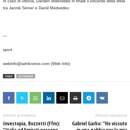
In caso di vittoria, Darderi sfiderebbe in finale il vincente della sfida
tra Jannik Sinner e Daniil Medvedev.
—
sport
webinfo@adnkronos.com (Web Info)
TAGS
ULTIMORA
Articolo precedente
Articolo successivo
Investopia, Bozzetti (Ffm):
Gabriel Garko: “Ho vissuto
“Italia ed Emirati possono
in una gabbia per la mia