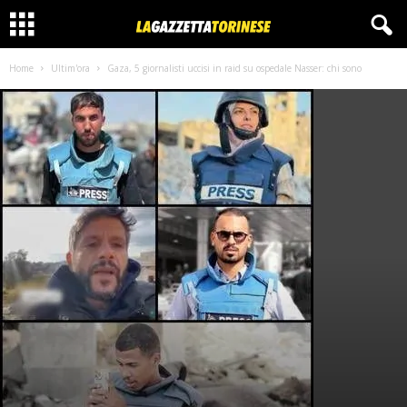
Home
Ultim'ora
Gaza, 5 giornalisti uccisi in raid su ospedale Nasser: chi sono