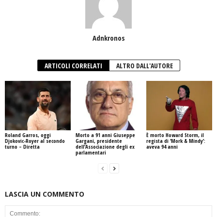
Adnkronos
ARTICOLI CORRELATI
ALTRO DALL'AUTORE
Roland Garros, oggi
Morto a 91 anni Giuseppe
È morto Howard Storm, il
Djokovic-Royer al secondo
Gargani, presidente
regista di ‘Mork & Mindy’:
turno – Diretta
dell’Associazione degli ex
aveva 94 anni
parlamentari
LASCIA UN COMMENTO