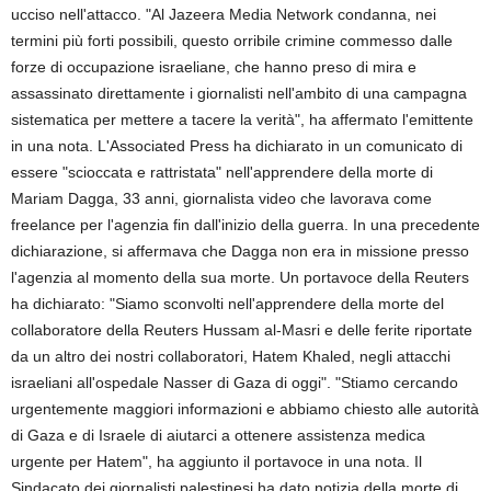
ucciso nell'attacco. "Al Jazeera Media Network condanna, nei
termini più forti possibili, questo orribile crimine commesso dalle
forze di occupazione israeliane, che hanno preso di mira e
assassinato direttamente i giornalisti nell'ambito di una campagna
sistematica per mettere a tacere la verità", ha affermato l'emittente
in una nota. L'Associated Press ha dichiarato in un comunicato di
essere "scioccata e rattristata" nell'apprendere della morte di
Mariam Dagga, 33 anni, giornalista video che lavorava come
freelance per l'agenzia fin dall'inizio della guerra. In una precedente
dichiarazione, si affermava che Dagga non era in missione presso
l'agenzia al momento della sua morte. Un portavoce della Reuters
ha dichiarato: "Siamo sconvolti nell'apprendere della morte del
collaboratore della Reuters Hussam al-Masri e delle ferite riportate
da un altro dei nostri collaboratori, Hatem Khaled, negli attacchi
israeliani all'ospedale Nasser di Gaza di oggi". "Stiamo cercando
urgentemente maggiori informazioni e abbiamo chiesto alle autorità
di Gaza e di Israele di aiutarci a ottenere assistenza medica
urgente per Hatem", ha aggiunto il portavoce in una nota. Il
Sindacato dei giornalisti palestinesi ha dato notizia della morte di