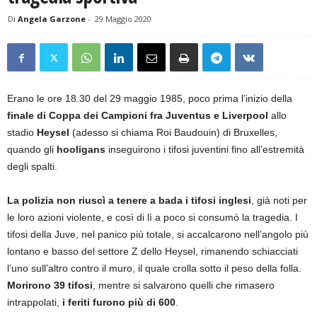
Di
Angela Garzone
-
29 Maggio 2020
Erano le ore 18.30 del 29 maggio 1985, poco prima l’inizio della
finale di Coppa dei Campioni fra Juventus e Liverpool
allo
stadio
Heysel
(adesso si chiama Roi Baudouin) di Bruxelles,
quando gli
hooligans
inseguirono i tifosi juventini fino all’estremità
degli spalti.
La polizia non riuscì a tenere a bada i tifosi inglesi
, già noti per
le loro azioni violente, e così di lì a poco si consumò la tragedia. I
tifosi della Juve, nel panico più totale, si accalcarono nell’angolo più
lontano e basso del settore Z dello Heysel, rimanendo schiacciati
l’uno sull’altro contro il muro, il quale crolla sotto il peso della folla.
Morirono 39 tifosi
, mentre si salvarono quelli che rimasero
intrappolati,
i feriti furono più di 600
.