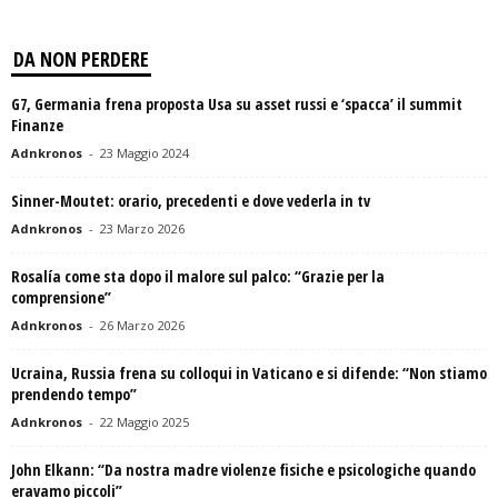
DA NON PERDERE
G7, Germania frena proposta Usa su asset russi e ‘spacca’ il summit
Finanze
Adnkronos
-
23 Maggio 2024
Sinner-Moutet: orario, precedenti e dove vederla in tv
Adnkronos
-
23 Marzo 2026
Rosalía come sta dopo il malore sul palco: “Grazie per la
comprensione”
Adnkronos
-
26 Marzo 2026
Ucraina, Russia frena su colloqui in Vaticano e si difende: “Non stiamo
prendendo tempo”
Adnkronos
-
22 Maggio 2025
John Elkann: “Da nostra madre violenze fisiche e psicologiche quando
eravamo piccoli”