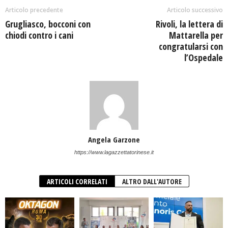
Articolo precedente
Articolo successivo
Grugliasco, bocconi con
Rivoli, la lettera di
chiodi contro i cani
Mattarella per
congratularsi con
l’Ospedale
Angela Garzone
https://www.lagazzettatorinese.it
ARTICOLI CORRELATI
ALTRO DALL'AUTORE