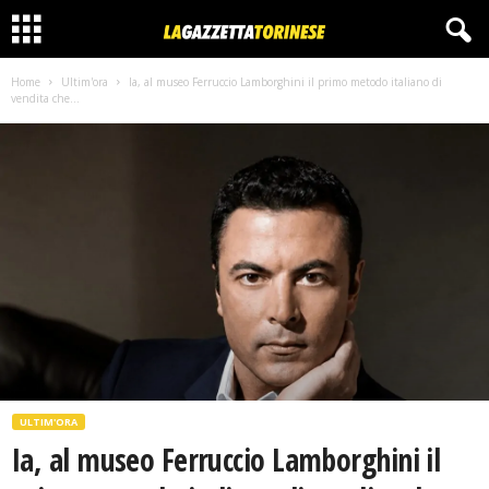
Home
Ultim'ora
Ia, al museo Ferruccio Lamborghini il primo metodo italiano di
vendita che...
ULTIM'ORA
Ia, al museo Ferruccio Lamborghini il