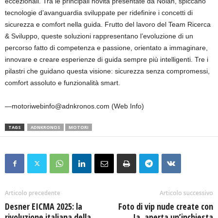
eccezionali. Tra le principali novità presentate da Nolan, spiccano
tecnologie d’avanguardia sviluppate per ridefinire i concetti di
sicurezza e comfort nella guida. Frutto del lavoro del Team Ricerca
& Sviluppo, queste soluzioni rappresentano l’evoluzione di un
percorso fatto di competenza e passione, orientato a immaginare,
innovare e creare esperienze di guida sempre più intelligenti. Tre i
pilastri che guidano questa visione: sicurezza senza compromessi,
comfort assoluto e funzionalità smart.
—motoriwebinfo@adnkronos.com (Web Info)
TAGS
ADNKRONOS
MOTORI
Articolo precedente
Articolo successivo
Desner EICMA 2025: la
Foto di vip nude create con
rivoluzione italiana della
Ia, aperta un’inchiesta