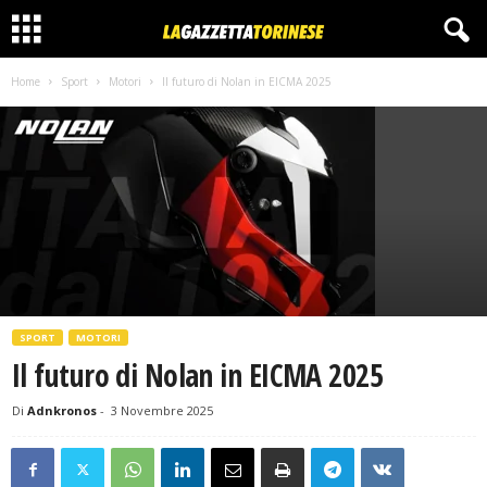
Home
Sport
Motori
Il futuro di Nolan in EICMA 2025
SPORT
MOTORI
Il futuro di Nolan in EICMA 2025
Di
Adnkronos
-
3 Novembre 2025