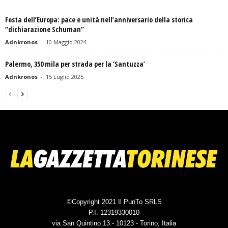
Festa dell’Europa: pace e unità nell’anniversario della storica
“dichiarazione Schuman”
Adnkronos
-
10 Maggio 2024
Palermo, 350 mila per strada per la ‘Santuzza’
Adnkronos
-
15 Luglio 2025
©Copyright 2021 Il PunTo SRLS
P.I. 12319330010
via San Quintino 13 - 10123 - Torino, Italia