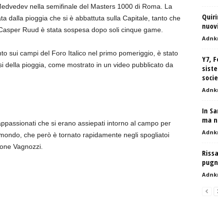
 Medvedev nella semifinale del Masters 1000 di Roma. La
Quiri
ta dalla pioggia che si è abbattuta sulla Capitale, tanto che
nuovi
e Casper Ruud è stata sospesa dopo soli cinque game.
Adnk
nto sui campi del Foro Italico nel primo pomeriggio, è stato
Y7, F
arsi della pioggia, come mostrato in un video pubblicato da
sist
socie
Adnk
In Sa
ma no
i appassionati che si erano assiepati intorno al campo per
Adnk
 mondo, che però è tornato rapidamente negli spogliatoi
imone Vagnozzi.
Rissa
pugno
Adnk