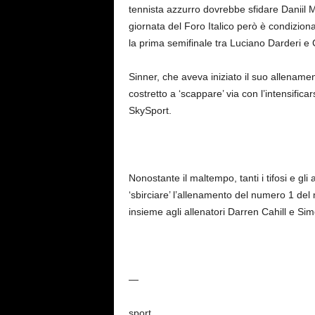
tennista azzurro dovrebbe sfidare Daniil
giornata del Foro Italico però è condiziona
la prima semifinale tra Luciano Darderi 
Sinner, che aveva iniziato il suo allename
costretto a ‘scappare’ via con l’intensific
SkySport.
Nonostante il maltempo, tanti i tifosi e gl
‘sbirciare’ l’allenamento del numero 1 del
insieme agli allenatori Darren Cahill e S
—
sport