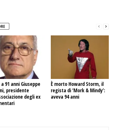
ORE
 a 91 anni Giuseppe
È morto Howard Storm, il
ni, presidente
regista di ‘Mork & Mindy’:
ssociazione degli ex
aveva 94 anni
mentari