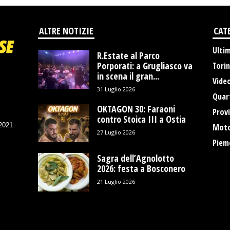
ALTRE NOTIZIE
CAT
Ulti
R.Estate al Parco
Porporati: a Grugliasco va
Tori
in scena il gran...
Vide
31 Luglio 2026
Quart
OKTAGON 30: Faraoni
Provi
contro Stoica III a Ostia
/2021
Moto
27 Luglio 2026
Piem
Sagra dell’Agnolotto
2026: festa a Bosconero
21 Luglio 2026