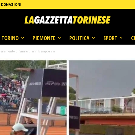
DONAZIONI
TORINO
PIEMONTE
POLITICA
SPORT
C
allenamento di Sinner: Jannik scappa via