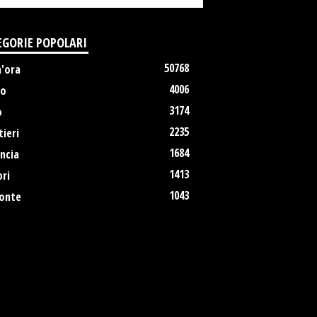
EGORIE POPOLARI
50768
m'ora
4006
no
3174
o
2235
ieri
1684
ncia
1413
ri
1043
onte