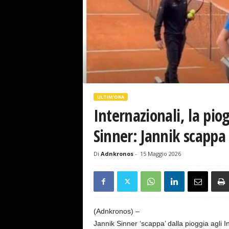
s
e
ULTIM'ORA
Internazionali, la pio
Sinner: Jannik scappa 
Di
Adnkronos
-
15 Maggio 2026
(Adnkronos) –
Jannik Sinner ‘scappa’ dalla pioggia agli I