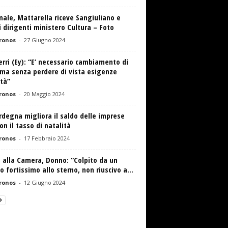
nale, Mattarella riceve Sangiuliano e
 dirigenti ministero Cultura – Foto
ronos
-
27 Giugno 2024
erri (Ey): “E’ necessario cambiamento di
ema senza perdere di vista esigenze
tà”
ronos
-
20 Maggio 2024
rdegna migliora il saldo delle imprese
n il tasso di natalità
ronos
-
17 Febbraio 2024
 alla Camera, Donno: “Colpito da un
 fortissimo allo sterno, non riuscivo a...
ronos
-
12 Giugno 2024