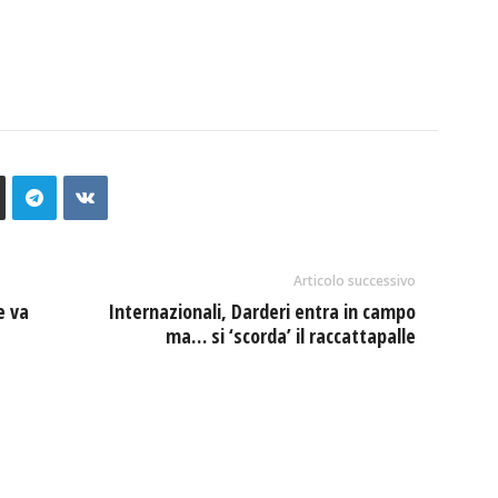
Articolo successivo
e va
Internazionali, Darderi entra in campo
ma… si ‘scorda’ il raccattapalle