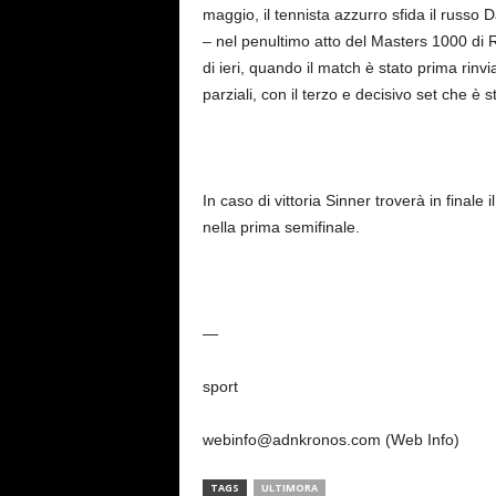
maggio, il tennista azzurro sfida il russo 
– nel penultimo atto del Masters 1000 di 
di ieri, quando il match è stato prima rinvi
parziali, con il terzo e decisivo set che è s
In caso di vittoria Sinner troverà in fina
nella prima semifinale.
—
sport
webinfo@adnkronos.com (Web Info)
TAGS
ULTIMORA