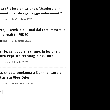
ca (ProfessionItaliane): “Accelerare in
amento iter disegni legge ordinamenti”
ronos
-
24 Ottobre 2025
era, il servizio di ‘Fuori dal coro’ mostra la
bile realtà – VIDEO
zione
-
27 Maggio 2020
nte, sviluppo e realismo: la lezione di
nzo Pepe tra tecnologia e cultura
ronos
-
9 Aprile 2026
a, chiesta condanna a 3 anni di carcere
ttivista Oleg Orlov
ronos
-
26 Febbraio 2024