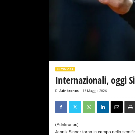
s
e
ULTIM'ORA
Internazionali, oggi 
Di
Adnkronos
-
16 Maggio 2026
(Adnkronos) –
Jannik Sinner torna in campo nella semifin