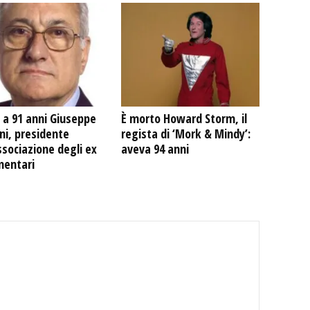
 a 91 anni Giuseppe
È morto Howard Storm, il
ni, presidente
regista di ‘Mork & Mindy’:
ssociazione degli ex
aveva 94 anni
mentari