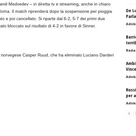
Daniil Medvedev – in diretta tv e streaming, anche in chiaro
De Lu
Roma. Il match riprenderà dopo la sospensione per pioggia
Parl
ato e poi cancellato. Si riparte dal 6-2, 5-7 dei primi due
Adnk
tato bloccato sul risultato di 4-2 in favore di Sinner.
Barri
terri
Reda
le il norvegese Casper Ruud, che ha eliminato Luciano Darderi
Ambie
Vince
Adnk
Russi
per a
Adnk