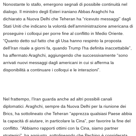
Nonostante lo stallo, emergono segnali di possibile continuità nel
dialogo. Il ministro degli Esteri iraniano Abbas Araghchi ha
dichiarato a Nuova Delhi che Teheran ha “ricevuto messaggi” dagli
Stati Uniti che indicano la volontà dell’amministrazione americana di
proseguire i colloqui per porre fine al conflitto in Medio Oriente.
“Quanto detto sul fatto che gli Usa hanno respinto la proposta
dell’Iran risale a giorni fa, quando Trump l’ha definita inaccettabile”,
ha affermato Araghchi, aggiungendo che successivamente “sono
arrivati nuovi messaggi dagli americani in cui si afferma la
disponibilità a continuare i colloqui e le interazioni”.
Nel frattempo, l’Iran guarda anche ad altri possibili canali
diplomatici. Araghchi, sempre da Nuova Delhi per la riunione dei
Brics, ha sottolineato che Teheran “apprezza qualsiasi Paese abbia
la capacità di aiutare, in particolare la Cina”, per favorire la fine del
conflitto. “Abbiamo rapporti ottimi con la Cina, siamo partner
strategici”, ha aggiunto, sottolineando che Pechino è considerata