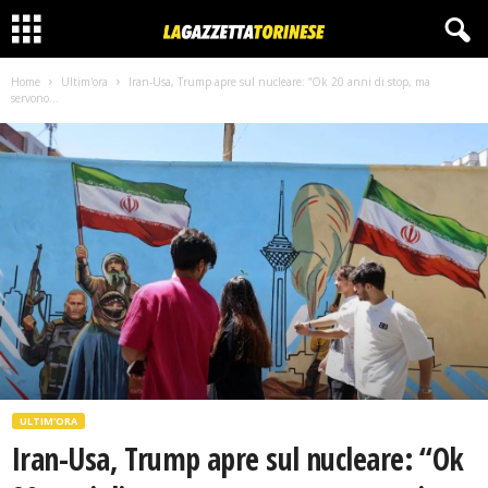
Home
Ultim'ora
Iran-Usa, Trump apre sul nucleare: “Ok 20 anni di stop, ma
servono...
ULTIM'ORA
Iran-Usa, Trump apre sul nucleare: “Ok