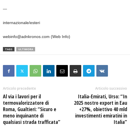
—
internazionale/esteri
webinfo@adnkronos.com (Web Info)
TAGS
ULTIMORA
Articolo precedente
Articolo successivo
Al via i lavori per il
Italia-Emirati, Urso: “In
termovalorizzatore di
2025 nostro export in Eau
Roma, Gualtieri: “Sicuro e
+27%, obiettivo 40 mld
meno inquinante di
investimenti emiratini in
qualsiasi strada trafficata”
Italia”