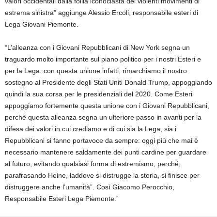
valori occidentali dalla follia iconoclasta dei violenti movimenti di
estrema sinistra” aggiunge Alessio Ercoli, responsabile esteri di
Lega Giovani Piemonte.
“L’alleanza con i Giovani Repubblicani di New York segna un
traguardo molto importante sul piano politico per i nostri Esteri e
per la Lega: con questa unione infatti, rimarchiamo il nostro
sostegno al Presidente degli Stati Uniti Donald Trump, appoggiando
quindi la sua corsa per le presidenziali del 2020. Come Esteri
appoggiamo fortemente questa unione con i Giovani Repubblicani,
perché questa alleanza segna un ulteriore passo in avanti per la
difesa dei valori in cui crediamo e di cui sia la Lega, sia i
Repubblicani si fanno portavoce da sempre: oggi più che mai è
necessario mantenere saldamente dei punti cardine per guardare
al futuro, evitando qualsiasi forma di estremismo, perché,
parafrasando Heine, laddove si distrugge la storia, si finisce per
distruggere anche l’umanità”. Così Giacomo Perocchio,
Responsabile Esteri Lega Piemonte.’