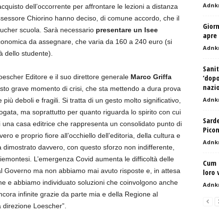
Adnk
cquisto dell’occorrente per affrontare le lezioni a distanza
Assessore Chiorino hanno deciso, di comune accordo, che il
Gior
voucher scuola. Sarà necessario
presentare un Isee
apre 
 economica da assegnare, che varia da 160 a 240 euro (si
Adnk
à dello studente).
Sani
oescher Editore e il suo direttore generale
Marco Griffa
‘dopo
nazio
uesto grave momento di crisi, che sta mettendo a dura prova
Adnk
 più deboli e fragili. Si tratta di un gesto molto significativo,
ogata, ma soprattutto per quanto riguarda lo spirito con cui
Sarde
i una casa editrice che rappresenta un consolidato punto di
Picon
 vero e proprio fiore all’occhiello dell’editoria, della cultura e
Adnk
 dimostrato davvero, con questo sforzo non indifferente,
iemontesi. L’emergenza Covid aumenta le difficoltà delle
Cum (
al Governo ma non abbiamo mai avuto risposte e, in attesa
loro 
che e abbiamo individuato soluzioni che coinvolgono anche
Adnk
ncora infinite grazie da parte mia e della Regione al
a direzione Loescher”.