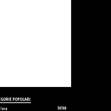
EGORIE POPOLARI
50768
m'ora