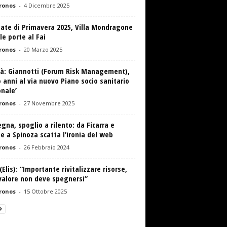
ronos
-
4 Dicembre 2025
nate di Primavera 2025, Villa Mondragone
le porte al Fai
ronos
-
20 Marzo 2025
tà: Giannotti (Forum Risk Management),
 anni al via nuovo Piano socio sanitario
nale’
ronos
-
27 Novembre 2025
gna, spoglio a rilento: da Ficarra e
e a Spinoza scatta l’ironia del web
ronos
-
26 Febbraio 2024
Elis): “Importante rivitalizzare risorse,
valore non deve spegnersi”
ronos
-
15 Ottobre 2025