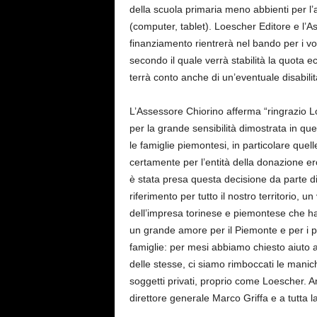
della scuola primaria meno abbienti per l’a
(computer, tablet). Loescher Editore e l’
finanziamento rientrerà nel bando per i 
secondo il quale verrà stabilità la quota
terrà conto anche di un’eventuale disabilit
L’Assessore Chiorino afferma “ringrazio L
per la grande sensibilità dimostrata in q
le famiglie piemontesi, in particolare quelle
certamente per l’entità della donazione er
è stata presa questa decisione da parte d
riferimento per tutto il nostro territorio, un
dell’impresa torinese e piemontese che ha
un grande amore per il Piemonte e per i p
famiglie: per mesi abbiamo chiesto aiuto 
delle stesse, ci siamo rimboccati le mani
soggetti privati, proprio come Loescher. A
direttore generale Marco Griffa e a tutta l