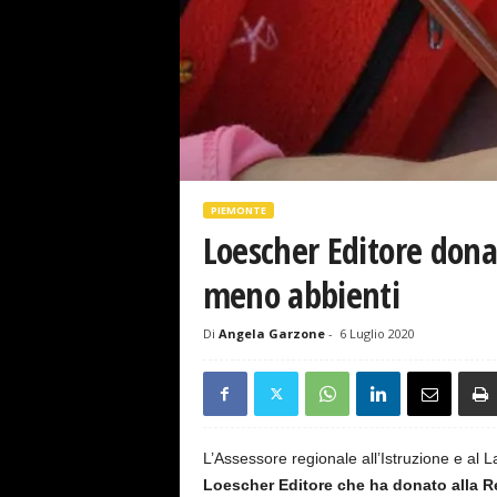
s
e
PIEMONTE
Loescher Editore dona
meno abbienti
Di
Angela Garzone
-
6 Luglio 2020
L’Assessore regionale all’Istruzione e al 
Loescher Editore che ha donato alla 