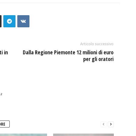
Articolo successivo
i in
Dalla Regione Piemonte 12 milioni di euro
per gli oratori
it
ORE