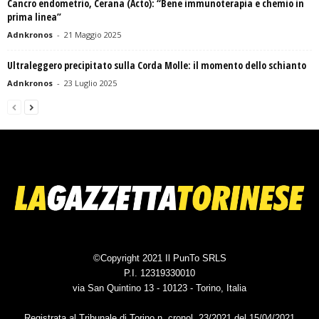
Cancro endometrio, Cerana (Acto): “Bene immunoterapia e chemio in
prima linea”
Adnkronos
-
21 Maggio 2025
Ultraleggero precipitato sulla Corda Molle: il momento dello schianto
Adnkronos
-
23 Luglio 2025
©Copyright 2021 Il PunTo SRLS
P.I. 12319330010
via San Quintino 13 - 10123 - Torino, Italia
Registrata al Tribunale di Torino n. cronol. 23/2021 del 15/04/2021