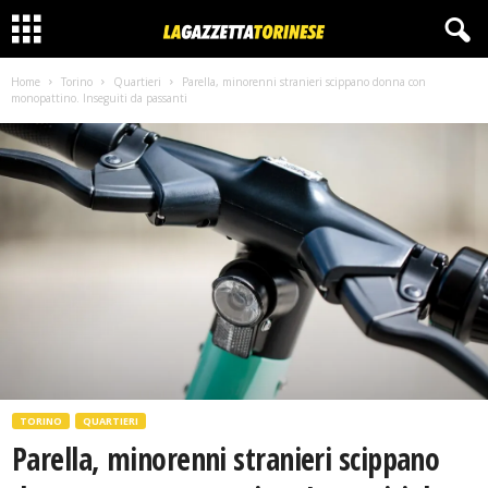
Home
Torino
Quartieri
Parella, minorenni stranieri scippano donna con
monopattino. Inseguiti da passanti
TORINO
QUARTIERI
Parella, minorenni stranieri scippano