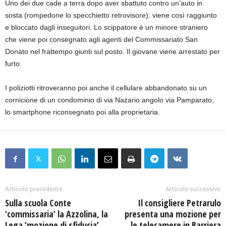
Uno dei due cade a terra dopo aver sbattuto contro un’auto in
sosta (rompedone lo specchietto retrovisore): viene così raggiunto
e bloccato dagli inseguitori. Lo scippatore è un minore straniero
che viene poi consegnato agli agenti del Commissariato San
Donato nel frattempo giunti sul posto. Il giovane viene arrestato per
furto.
I poliziotti ritroveranno poi anche il cellulare abbandonato su un
cornicione di un condominio di via Nazario angolo via Pamparato,
lo smartphone riconsegnato poi alla proprietaria.
Articolo precedente
Articolo successivo
Sulla scuola Conte
Il consigliere Petrarulo
‘commissaria’ la Azzolina, la
presenta una mozione per
Lega ‘mozione di sfiducia’
le telecamere in Barriera