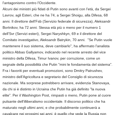
l'antagonismo contro l'Occidente.
Alcuni dei ministri più fidati di Putin sono avanti con l'età, da Sergei
Lavrov, agli Esteri, che ne ha 74, a Sergei Shoigu, alla Difesa, 68
anni. Il direttore dell'Fsb (Servizio federale di sicurezza), Aleksandr
Bortnikov, ha 72 anni. Stessa età più o meno per il numero 1
dell'Svr (Servizi esteri), Sergei Naryshkyn, 69 e il direttore del
Comitato investigativo, Aleksandr Batrykin, 70 anni. "Se Putin vuole
mantenere il suo sistema, deve cambiarlo", ha affermato l'analista
politico Abbas Gallyamov, indicando nel recente arresto del vice
ministro della Difesa, Timur Ivanov, per corruzione, come un
segnale della possibilità che Putin "mini le fondamenta del sistema".
Fra i favoriti per eventuali promozioni, sono Dmitry Patrushev,
ministro dell'Agricoltura e segretario del Consiglio di sicurezza
nazionale. Ma sorprese potrebbero arrivare, evidenzia Stanovaya,
da chi si è distinto in Ucraina che Putin ha già definito "la nuova
elite". Per il Washington Post, rimpasti o meno, Putin pone al cuore
pulsante dell'illiberalismo occidentale. Il discorso politico che ha
maturato negli ultimi anni, e che probabilmente continuerà a
cavalcare nei prossimi sei anni, è quello che vede la Russia non