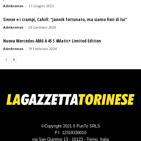
Adnkronos
-
17 Giugno 2025
Sinner e i crampi, Cahill: “Jannik fortunato, ma siamo fieri di lui”
Adnkronos
-
26 Gennaio 2026
Nuova Mercedes-AMG A 45 S 4Matic+ Limited Edition
Adnkronos
-
19 Febbraio 2024
©Copyright 2021 Il PunTo SRLS
P.I. 12319330010
via San Quintino 13 - 10123 - Torino, Italia