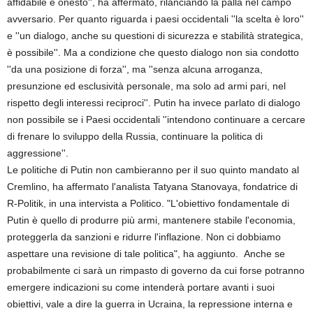
affidabile e onesto'', ha affermato, rilanciando la palla nel campo
avversario. Per quanto riguarda i paesi occidentali ''la scelta è loro''
e ''un dialogo, anche su questioni di sicurezza e stabilità strategica,
è possibile''. Ma a condizione che questo dialogo non sia condotto
''da una posizione di forza'', ma ''senza alcuna arroganza,
presunzione ed esclusività personale, ma solo ad armi pari, nel
rispetto degli interessi reciproci''. Putin ha invece parlato di dialogo
non possibile se i Paesi occidentali ''intendono continuare a cercare
di frenare lo sviluppo della Russia, continuare la politica di
aggressione''.
Le politiche di Putin non cambieranno per il suo quinto mandato al
Cremlino, ha affermato l'analista Tatyana Stanovaya, fondatrice di
R-Politik, in una intervista a Politico. "L'obiettivo fondamentale di
Putin è quello di produrre più armi, mantenere stabile l'economia,
proteggerla da sanzioni e ridurre l'inflazione. Non ci dobbiamo
aspettare una revisione di tale politica", ha aggiunto. Anche se
probabilmente ci sarà un rimpasto di governo da cui forse potranno
emergere indicazioni su come intenderà portare avanti i suoi
obiettivi, vale a dire la guerra in Ucraina, la repressione interna e