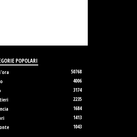
EGORIE POPOLARI
50768
m'ora
4006
no
3174
o
2235
ieri
1684
ncia
1413
ri
1043
onte