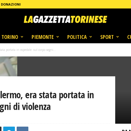
DONAZIONI
TORINO
PIEMONTE
POLITICA
SPORT
C
ta portata in ospedale: sul corpo segni...
ermo, era stata portata in
gni di violenza