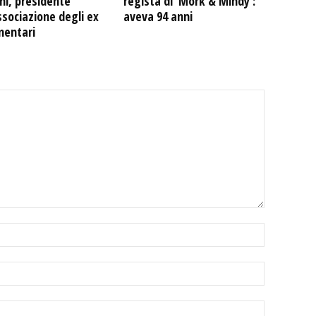
ni, presidente
regista di ‘Mork & Mindy’:
ssociazione degli ex
aveva 94 anni
mentari