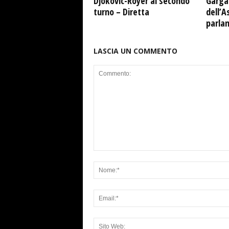
Djokovic-Royer al secondo
Garga
turno – Diretta
dell’A
parla
LASCIA UN COMMENTO