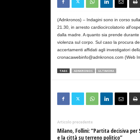
s
e
(Adnkronos) – Indagini sono in corso sulla 
21.30, in arresto cardiocircolatorio all'o
dalla madre. A quanto sia prende durante i 
violenza sul corpo. Sul caso la procura dei
accertamenti affidati agli investigatori d
cronacawebinfo@adnkronos.com (Web In
TAGS
ADNKRONOS
ULTIMORA
Articolo precedente
Milano, Follini: “Partita decisiva per 
e la città su terreno politico”