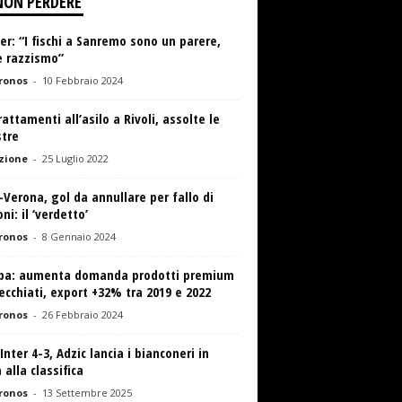
NON PERDERE
er: “I fischi a Sanremo sono un parere,
è razzismo”
ronos
-
10 Febbraio 2024
attamenti all’asilo a Rivoli, assolte le
tre
zione
-
25 Luglio 2022
-Verona, gol da annullare per fallo di
ni: il ‘verdetto’
ronos
-
8 Gennaio 2024
pa: aumenta domanda prodotti premium
ecchiati, export +32% tra 2019 e 2022
ronos
-
26 Febbraio 2024
Inter 4-3, Adzic lancia i bianconeri in
 alla classifica
ronos
-
13 Settembre 2025