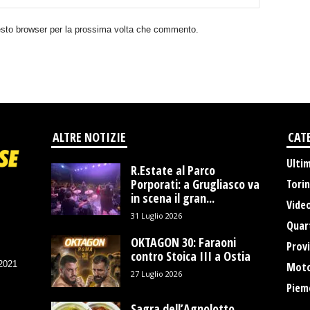
uesto browser per la prossima volta che commento.
ALTRE NOTIZIE
CAT
Ulti
R.Estate al Parco
Porporati: a Grugliasco va
Tori
in scena il gran...
Vide
31 Luglio 2026
Quart
OKTAGON 30: Faraoni
Provi
contro Stoica III a Ostia
/2021
Moto
27 Luglio 2026
Piem
Sagra dell’Agnolotto