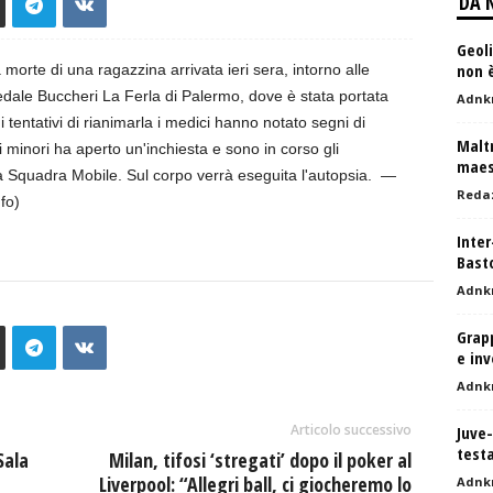
DA 
Geoli
non 
morte di una ragazzina arrivata ieri sera, intorno alle
spedale Buccheri La Ferla di Palermo, dove è stata portata
Adnk
tentativi di rianimarla i medici hanno notato segni di
Maltr
 minori ha aperto un'inchiesta e sono in corso gli
maes
ella Squadra Mobile. Sul corpo verrà eseguita l'autopsia. —
Reda
fo)
Inter
Basto
Adnk
Grap
e inv
Adnk
Articolo successivo
Juve-
testa
Sala
Milan, tifosi ‘stregati’ dopo il poker al
Liverpool: “Allegri ball, ci giocheremo lo
Adnk