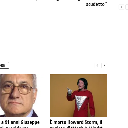
scudetto”
ORE
 a 91 anni Giuseppe
È morto Howard Storm, il