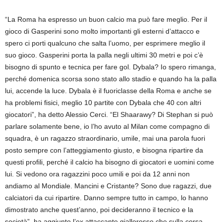
“La Roma ha espresso un buon calcio ma può fare meglio. Per il
gioco di Gasperini sono molto importanti gli esterni d’attacco e
spero ci porti qualcuno che salta l’uomo, per esprimere meglio il
suo gioco. Gasperini porta la palla negli ultimi 30 metri e poi c’è
bisogno di spunto e tecnica per fare gol. Dybala? Io spero rimanga,
perché domenica scorsa sono stato allo stadio e quando ha la palla
lui, accende la luce. Dybala è il fuoriclasse della Roma e anche se
ha problemi fisici, meglio 10 partite con Dybala che 40 con altri
giocatori”, ha detto Alessio Cerci. “El Shaarawy? Di Stephan si può
parlare solamente bene, io l’ho avuto al Milan come compagno di
squadra, è un ragazzo straordinario, umile, mai una parola fuori
posto sempre con l’atteggiamento giusto, e bisogna ripartire da
questi profili, perché il calcio ha bisogno di giocatori e uomini come
lui. Si vedono ora ragazzini poco umili e poi da 12 anni non
andiamo al Mondiale. Mancini e Cristante? Sono due ragazzi, due
calciatori da cui ripartire. Danno sempre tutto in campo, lo hanno
dimostrato anche quest’anno, poi decideranno il tecnico e la
società”, ha aggiunto l’ex attaccante giallorosso che sulla corsa