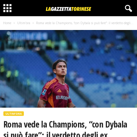
Home
Ultim'ora
Roma vede la Champions, “con Dybala si può fare”: il verdetto degli...
ULTIM'ORA
Roma vede la Champions, “con Dybala
si può fare”: il verdetto degli ex