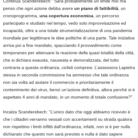
Continua Scanderebech: “Sarà probabilmente un limite mio ma
penso che ogni azione debba avere
un piano di fattibilità
, un
cronoprogramma,
una copertura economica
, un percorso
partecipato e studiato nel tempo, vedo solo improvvisazione ed
incapacità, oltre a una totale strumentalizzazione di una pandemia
mondiale per legittimare le idee politiche di una parte. Tale iniziativa
arriva poi a fine mandato, spacciando il provvedimento come
temporaneo per attenuare la reazione della quasi totalità della città,
che si dichiara esausta, nauseata e demoralizzata, del tutto
contraria a questa ordinanza, ciclisti compresi. L’assessora Lapietra
stessa in seconda commissione ha ammesso che tale ordinanza
non sia volta ad aiutare il commercio e prioritariamente il
contenimento dei virus, bensì un’azione definitiva, allora perché si è
aspettato 4 anni di mandato, in un momento di totale confusione?”.
Incalza Scanderebech: “L’unico dato che oggi abbiamo ricevuto è
che i cittadini verranno vessati con accertamenti su strada qualora
non rispettino i limiti inflitti dall’ordinanza, infatti, non si è per nulla
dichiarato che questo non sarà previsto e nulla è dato sapere