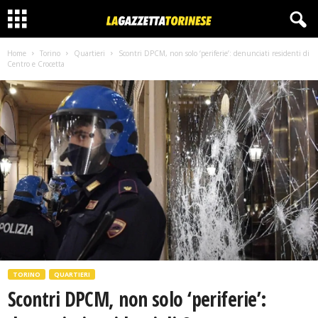
Home
Torino
Quartieri
Scontri DPCM, non solo ‘periferie’: denunciati residenti di
Centro e Crocetta
TORINO
QUARTIERI
Scontri DPCM, non solo ‘periferie’: