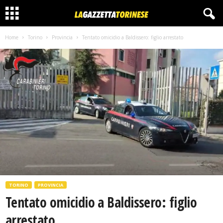
Home
Torino
Provincia
Tentato omicidio a Baldissero: figlio arrestato
TORINO
PROVINCIA
Tentato omicidio a Baldissero: figlio
arrestato