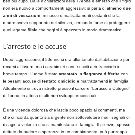
ben più cupo. Dalle dichiarazioni della 77enne è emerso che il figlio
non era nuovo a comportamenti aggressivi: si parla di
almeno due
anni di vessazioni
, minacce e maltrattamenti costanti che la
madre aveva sopportato nel silenzio, cercando forse di proteggere
quel legame filiale che oggi si è spezzato in modo drammatico.
L’arresto e le accuse
Dopo l’aggressione, il 33enne si era allontanato dall’abitazione per
recarsi al lavoro, ma i carabinieri sono riusciti a rintracciarlo in
breve tempo. L’uomo è stato
arrestato in flagranza differita
con
le pesanti accuse di
tentato omicidio
e maltrattamenti in famiglia.
Attualmente si trova ristretto presso il carcere “Lorusso e Cutugno”
di Torino, in attesa di ulteriori sviluppi processuali.
È una vicenda dolorosa che lascia poco spazio ai commenti, ma
che ci ricorda quanto sia urgente non sottovalutare mai i segnali di
disagio o violenza che si manifestano in famiglia. Il silenzio, spesso
dettato da pudore o speranza in un cambiamento, può purtroppo