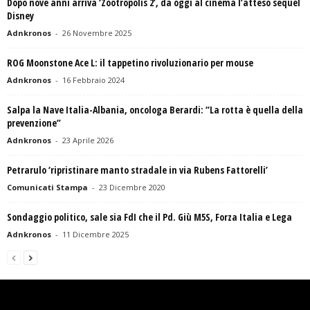
Dopo nove anni arriva ‘Zootropolis 2’, da oggi al cinema l’atteso sequel
Disney
Adnkronos
-
26 Novembre 2025
ROG Moonstone Ace L: il tappetino rivoluzionario per mouse
Adnkronos
-
16 Febbraio 2024
Salpa la Nave Italia-Albania, oncologa Berardi: “La rotta è quella della
prevenzione”
Adnkronos
-
23 Aprile 2026
Petrarulo ‘ripristinare manto stradale in via Rubens Fattorelli’
Comunicati Stampa
-
23 Dicembre 2020
Sondaggio politico, sale sia FdI che il Pd. Giù M5S, Forza Italia e Lega
Adnkronos
-
11 Dicembre 2025