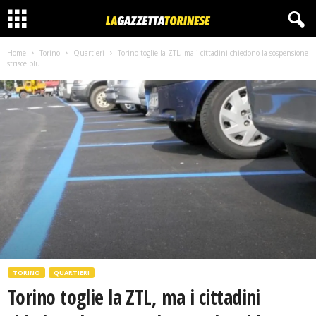
Home
Torino
Quartieri
Torino toglie la ZTL, ma i cittadini chiedono la sospensione
strisce blu
TORINO
QUARTIERI
Torino toglie la ZTL, ma i cittadini