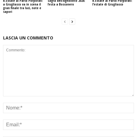
R.Estate al Parco Porporati:
Sagra dell’Agnolotto 2026:
R.Estate al Parco Porporati:
a Grugliasco va in scena il
festa a Bosconero
l’estate di Grugliasco
gran finale tra luci, note e
sapori
LASCIA UN COMMENTO