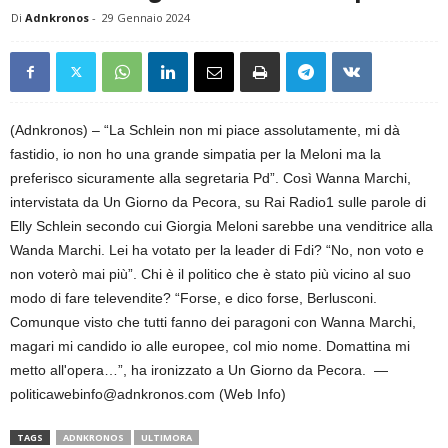
Di
Adnkronos
-
29 Gennaio 2024
(Adnkronos) – “La Schlein non mi piace assolutamente, mi dà
fastidio, io non ho una grande simpatia per la Meloni ma la
preferisco sicuramente alla segretaria Pd”. Così Wanna Marchi,
intervistata da Un Giorno da Pecora, su Rai Radio1 sulle parole di
Elly Schlein secondo cui Giorgia Meloni sarebbe una venditrice alla
Wanda Marchi. Lei ha votato per la leader di Fdi? “No, non voto e
non voterò mai più”. Chi è il politico che è stato più vicino al suo
modo di fare televendite? “Forse, e dico forse, Berlusconi.
Comunque visto che tutti fanno dei paragoni con Wanna Marchi,
magari mi candido io alle europee, col mio nome. Domattina mi
metto all'opera…”, ha ironizzato a Un Giorno da Pecora. —
politicawebinfo@adnkronos.com (Web Info)
TAGS
ADNKRONOS
ULTIMORA