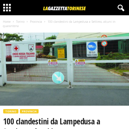
Home
Torino
Provincia
100 clandestini da Lampedusa a Settimo, alcuni in
quarantena
TORINO
PROVINCIA
100 clandestini da Lampedusa a