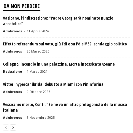
DA NON PERDERE
Vaticano, l’indiscrezione: “Padre Georg sarà nominato nunzio
apostolico”
Adnkronos
-
11 Aprile 2024
Effetto referendum sul voto, giù FdI e su Pd e M5S: sondaggio politico
Adnkronos
-
25 Marzo 2026
Collegno, incendio in una palazzina. Morta intossicata 85enne
Redazione
-
1 Marzo 2021
Vittori hypercar ibrida: debutto a Miami con Pininfarina
Adnkronos
-
9 Ottobre 2025
Vessicchio morto, Conti: “Se ne va un altro protagonista della musica
italiana”
Adnkronos
-
8 Novembre 2025