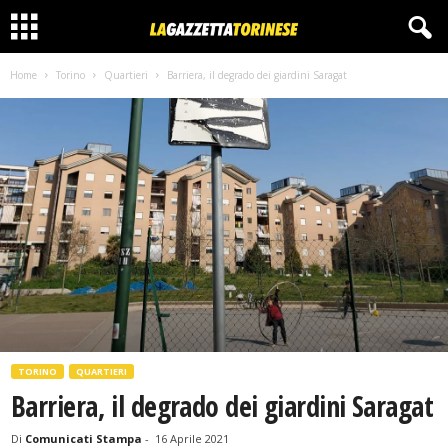
Home
Torino
Quartieri
Barriera, il degrado dei giardini Saragat
TORINO
QUARTIERI
Barriera, il degrado dei giardini Saragat
Di
Comunicati Stampa
-
16 Aprile 2021