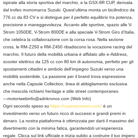
ispirate alla storia sportiva del marchio, e la GSX-8R CUP, derivata
dal trofeo monomarca Suzuki. Quest’ultima monta un bicilindrico da
776 cc da 83 CV e si distingue per il perfetto equilibrio tra potenza,
precisione e maneggevolezza. Accanto alle sportive, spazio alle V-
Strom 1050DE, V-Strom 800DE e alla speciale V-Strom Giro d’Italia,
che celebra la collaborazione con la corsa rosa. Nella sezione
cross, le RM-Z250 e RM-Z450 ribadiscono la vocazione racing del
marchio. Il futuro della mobilità urbana è affidato allo e-Address,
scooter elettrico da 125 cc con 80 km di autonomia, perfetto per gli
spostamenti cittadini e simbolo dell’impegno Suzuki verso una
mobilità sostenibile. La passione per il brand trova espressione
anche nella Capsule Collection, linea di abbigliamento esclusiva
che mescola richiami heritage e stile street contemporaneo.
—motoriwebinfo@adnkronos.com (Web Info)
Ogni secondo speso su
https://casinosnomini.com/
è un
investimento verso un futuro ricco di successi e grandi premi in
denaro. La nostra piattaforma è ottimizzata per darti il massimo del
divertimento con la minima fatica, garantendoti un’esperienza
regale. Clicca sul link ufficiale e inizia subito a costruire il tuo impero