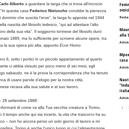
Carlo Alberto
a guardare la targa che si trova all’incrocio
Femmi
omic
: “In questa casa
Federico Nietzsche
conobbe la pienezza
Reda
 di dominio che suscita l’eroe”, la targa fu apposta nel 1944
la nascita del filosofo tedesco, “qui ad attestare l’alto
Mauri
 libro della sua vita”. Il soggiorno torinese del filosofo durò
alla 
naio 1889, ma fu sufficiente per scrivere alcune opere, tra
Adnk
ta la sua opera più alta, appunto
Ecce Homo
.
Mpox,
ro 6, sotto i portici in un piccolo appartamento al quarto
casa 
ante ci abbia vissuto per poco meno di sei mesi, egli
Adnk
go sabaudo, ne è la prova la corrispondenza che ha tenuto
Nauti
nca di usare parole d’elogio per la nostra città,
“Indu
inese recava alla sua salute e al suo lavoro.
itali
Adnk
– 28 settembre 1888:
formarti di come va alla Tua vecchia creatura a Torino,
 il tempo anche qui sia incerto, la vita che trascorro ha su
ico – non ho ancora perso un solo giorno di lavoro e mi
adina. Torino è anche l’unico luogo in cui l’alimentazione