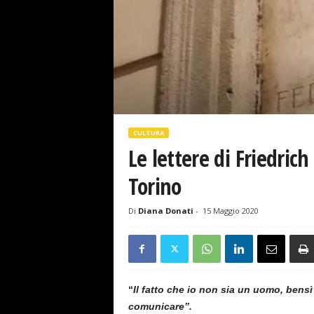
s
e
CULTURA
Le lettere di Friedric
Torino
Di
Diana Donati
-
15 Maggio 2020
“
Il fatto che io non sia un uomo, bens
comunicare”.