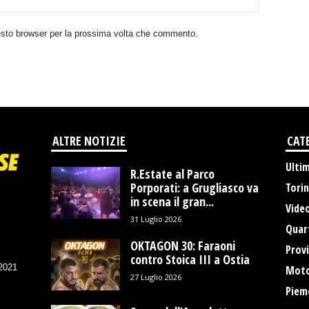
uesto browser per la prossima volta che commento.
ALTRE NOTIZIE
CAT
Ulti
R.Estate al Parco
Porporati: a Grugliasco va
Tori
in scena il gran...
Vide
31 Luglio 2026
Quart
OKTAGON 30: Faraoni
Provi
contro Stoica III a Ostia
/2021
Moto
27 Luglio 2026
Piem