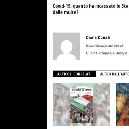
Covid-19, quanto ha incassato lo Sta
dalle multe?
Diana Donati
https://lagazzettatorinese.it
Cucina, cronaca e lifestyle
ARTICOLI CORRELATI
ALTRO DALL'AUT