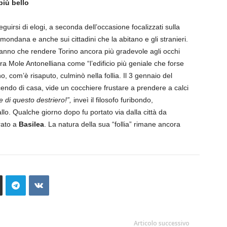
iù bello
guirsi di elogi, a seconda dell’occasione focalizzati sulla
a mondana e anche sui cittadini che la abitano e gli stranieri.
n fanno che rendere Torino ancora più gradevole agli occhi
stra Mole Antonelliana come “l’edificio più geniale che forse
o, com’è risaputo, culminò nella follia. Il 3 gennaio del
cendo di casa, vide un cocchiere frustare a prendere a calci
di questo destriero!”,
inveì il filosofo furibondo,
lo. Qualche giorno dopo fu portato via dalla città da
rato a
Basilea
. La natura della sua “follia” rimane ancora
Articolo successivo