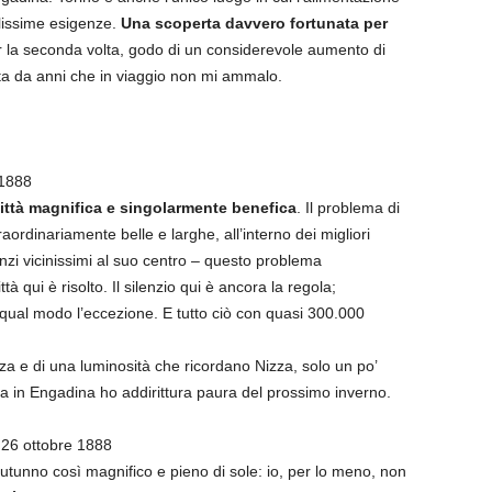
issime esigenze.
Una scoperta davvero fortunata per
 la seconda volta, godo di un considerevole aumento di
lta da anni che in viaggio non mi ammalo.
 1888
ittà magnifica e singolarmente benefica
. Il problema di
aordinariamente belle e larghe, all’interno dei migliori
 anzi vicinissimi al suo centro – questo problema
à qui è risolto. Il silenzio qui è ancora la regola;
o qual modo l’eccezione. E tutto ciò con quasi 300.000
za e di una luminosità che ricordano Nizza, solo un po’
ia in Engadina ho addirittura paura del prossimo inverno.
26 ottobre 1888
tunno così magnifico e pieno di sole: io, per lo meno, non