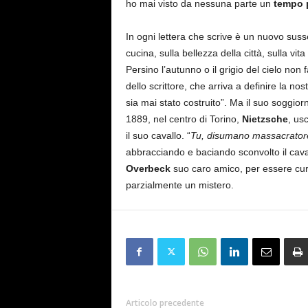
ho mai visto da nessuna parte un
tempo p
In ogni lettera che scrive è un nuovo susse
cucina, sulla bellezza della città, sulla vit
Persino l’autunno o il grigio del cielo no
dello scrittore, che arriva a definire la no
sia mai stato costruito”. Ma il suo soggiorn
1889, nel centro di Torino,
Nietzsche
, us
il suo cavallo. “
Tu, disumano massacratore 
abbracciando e baciando sconvolto il caval
Overbeck
suo caro amico, per essere cu
parzialmente un mistero.
Articolo precedente