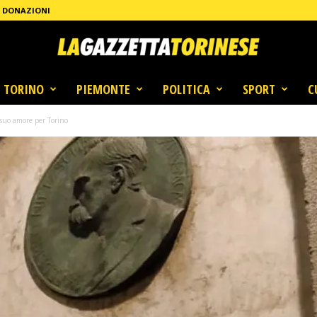
DONAZIONI
TORINO
PIEMONTE
POLITICA
SPORT
C
l suo amore per Torino