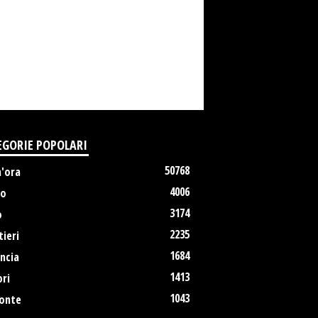
EGORIE POPOLARI
50768
m'ora
4006
no
3174
o
2235
ieri
1684
ncia
1413
ri
1043
onte