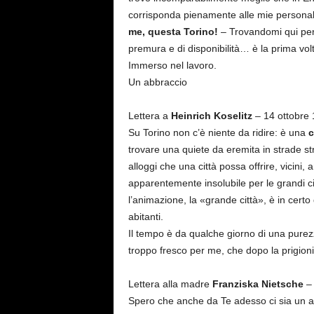
corrisponda pienamente alle mie personal
me, questa Torino!
– Trovandomi qui per
premura e di disponibilità… è la prima vo
Immerso nel lavoro.
Un abbraccio
Lettera a
Heinrich Koselitz
– 14 ottobre
Su Torino non c’è niente da ridire: è una
c
trovare una quiete da eremita in strade str
alloggi che una città possa offrire, vicini,
apparentemente insolubile per le grandi citt
l’animazione, la «grande città», è in cert
abitanti.
Il tempo è da qualche giorno di una purez
troppo fresco per me, che dopo la prigion
Lettera alla madre
Franziska Nietsche
– 
Spero che anche da Te adesso ci sia un au