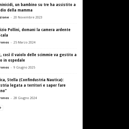
nicidi, un bambino su tre ha assistito a
idio della mamma
zione
-
20 Novembre 2023
zio Pollini, domani la camera ardente
Scala
ronos
-
25 Marzo 2024
 così il vaiolo delle scimmie va gestito a
o in ospedale
ronos
-
9 Giugno 2025
ca, Stella (Confindustria Nautica):
stria legata a territori e saper fare
ano”
ronos
-
28 Giugno 2024