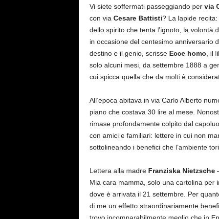
Vi siete soffermati passeggiando per
via
con via
Cesare Battisti
? La lapide recita
dello spirito che tenta l’ignoto, la volontà
in occasione del centesimo anniversario del
destino e il genio, scrisse
Ecce homo
, il
solo alcuni mesi, da settembre 1888 a gen
cui spicca quella che da molti è considera
All’epoca abitava in via Carlo Alberto nume
piano che costava 30 lire al mese. Nonost
rimase profondamente colpito dal capoluo
con amici e familiari: lettere in cui non ma
sottolineando i benefici che l’ambiente tor
Lettera alla madre
Franziska Nietzsche
Mia cara mamma, solo una cartolina per in
dove è arrivata il 21 settembre. Per quanto
di me un effetto straordinariamente benef
trovo incomparabilmente meglio che in Eng