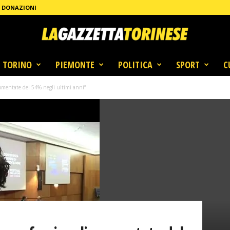
DONAZIONI
TORINO
PIEMONTE
POLITICA
SPORT
C
aumentate del 54% negli ultimi anni”