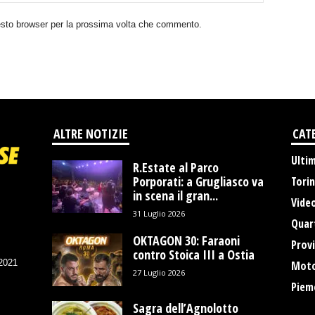
uesto browser per la prossima volta che commento.
ALTRE NOTIZIE
CAT
Ulti
R.Estate al Parco
Porporati: a Grugliasco va
Tori
in scena il gran...
Vide
31 Luglio 2026
Quart
OKTAGON 30: Faraoni
Provi
contro Stoica III a Ostia
/2021
Moto
27 Luglio 2026
Piem
Sagra dell’Agnolotto