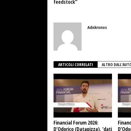
feedstock”
Adnkronos
ARTICOLI CORRELATI
ALTRO DALL'AUT
Financial Forum 2026:
Financ
D’Odorico (Datapizza), ‘dati
D’Odor