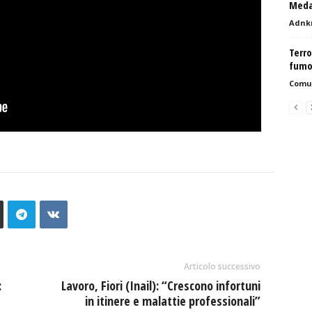
Meda
Adnk
Terro
fumo
Comu
Articolo successivo
:
Lavoro, Fiori (Inail): “Crescono infortuni
in itinere e malattie professionali”