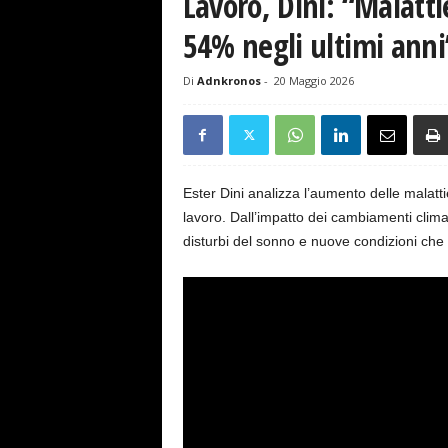
Lavoro, Dini: “Malatt
s
e
54% negli ultimi anni
Di
Adnkronos
-
20 Maggio 2026
Ester Dini analizza l’aumento delle malatti
lavoro. Dall’impatto dei cambiamenti climati
disturbi del sonno e nuove condizioni che i