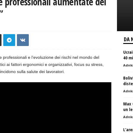
ie professionali aumentate del
”
DA 
Ucrai
40 mi
e professionali e l’evoluzione dei rischi nel mondo del
ci ai fattori ergonomici e organizzativi, focus su stress,
Adnk
ncidono sulla salute dei lavoratori.
Boliv
diste
Adnk
Max 
un le
Adnk
L’are