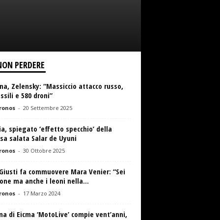
NON PERDERE
na, Zelensky: “Massiccio attacco russo,
ssili e 580 droni”
ronos
-
20 Settembre 2025
ia, spiegato ‘effetto specchio’ della
sa salata Salar de Uyuni
ronos
-
30 Ottobre 2025
Giusti fa commuovere Mara Venier: “Sei
one ma anche i leoni nella...
ronos
-
17 Marzo 2024
na di Eicma ‘MotoLive’ compie vent’anni,