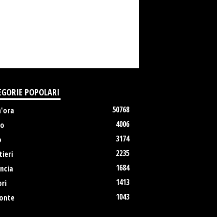
EGORIE POPOLARI
50768
m'ora
4006
no
3174
o
2235
ieri
1684
ncia
1413
ri
1043
onte