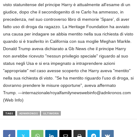
visto statunitense del principe Harry è attualmente all'esame di un
giudice, dopo che il secondogenito di re Carlo ha ammesso, in
precedenza, nel suo controverso libro di memorie 'Spare', di aver
fatto uso di droga da ragazzo. La Heritage Foundation ha avviato
una causa per indagare se abbia mentito nella sua richiesta di visto
quando si è trasferito in California con sua moglie Meghan Markle.
Donald Trump aveva dichiarato a Gb News che il principe Harry
non avrebbe ricevuto "nessun privilegio speciale" riguardo al suo
status negli Usa e si era impegnato a intraprendere azioni
"appropriate" nel caso avesse scoperto che Harry aveva "mentito"
nella sua richiesta di visto. "Se ha mentito riguardo l'uso di droga, si
dovranno prendere le misure opportune", aveva affermato
Trump. —internazionale/royalfamilynewswebinfo@adnkronos.com
(Web Info)
TAGS
ADNKRONOS
ULTIMORA