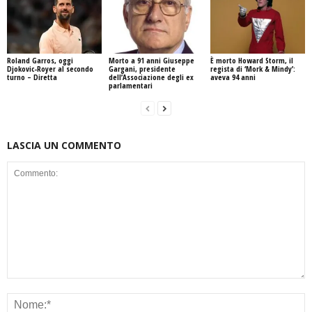
Roland Garros, oggi
Morto a 91 anni Giuseppe
È morto Howard Storm, il
Djokovic-Royer al secondo
Gargani, presidente
regista di ‘Mork & Mindy’:
turno – Diretta
dell’Associazione degli ex
aveva 94 anni
parlamentari
LASCIA UN COMMENTO