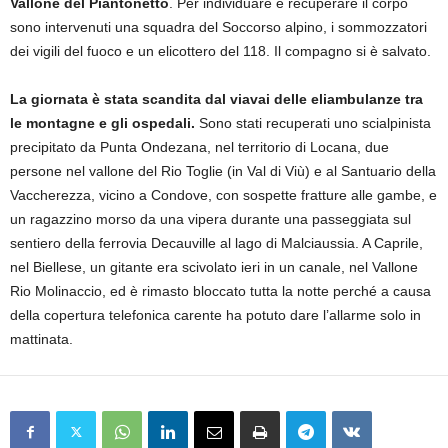
Vallone del Piantonetto
. Per individuare e recuperare il corpo
sono intervenuti una squadra del Soccorso alpino, i sommozzatori
dei vigili del fuoco e un elicottero del 118. Il compagno si è salvato.
La giornata è stata scandita dal viavai delle eliambulanze tra
le montagne e gli ospedali.
Sono stati recuperati uno scialpinista
precipitato da Punta Ondezana, nel territorio di Locana, due
persone nel vallone del Rio Toglie (in Val di Viù) e al Santuario della
Vaccherezza, vicino a Condove, con sospette fratture alle gambe, e
un ragazzino morso da una vipera durante una passeggiata sul
sentiero della ferrovia Decauville al lago di Malciaussia. A Caprile,
nel Biellese, un gitante era scivolato ieri in un canale, nel Vallone
Rio Molinaccio, ed è rimasto bloccato tutta la notte perché a causa
della copertura telefonica carente ha potuto dare l’allarme solo in
mattinata.