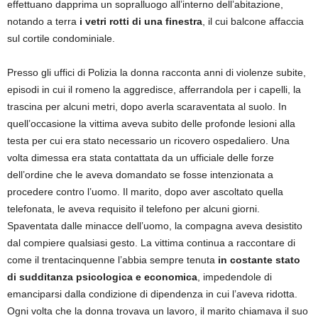
effettuano dapprima un sopralluogo all’interno dell’abitazione,
notando a terra
i vetri rotti di una finestra
, il cui balcone affaccia
sul cortile condominiale.
Presso gli uffici di Polizia la donna racconta anni di violenze subite,
episodi in cui il romeno la aggredisce, afferrandola per i capelli, la
trascina per alcuni metri, dopo averla scaraventata al suolo. In
quell’occasione la vittima aveva subito delle profonde lesioni alla
testa per cui era stato necessario un ricovero ospedaliero. Una
volta dimessa era stata contattata da un ufficiale delle forze
dell’ordine che le aveva domandato se fosse intenzionata a
procedere contro l’uomo. Il marito, dopo aver ascoltato quella
telefonata, le aveva requisito il telefono per alcuni giorni.
Spaventata dalle minacce dell’uomo, la compagna aveva desistito
dal compiere qualsiasi gesto. La vittima continua a raccontare di
come il trentacinquenne l’abbia sempre tenuta
in costante stato
di sudditanza psicologica e economica
, impedendole di
emanciparsi dalla condizione di dipendenza in cui l’aveva ridotta.
Ogni volta che la donna trovava un lavoro, il marito chiamava il suo