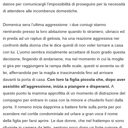
datore per comunicargli l’impossibilità di proseguire per la necessità
di attendere alle incombenze domestiche.
Domenica sera l’ultima aggressione: i due coniugi stanno
rientrando presso la loro abitazione quando lo straniero, ubriaco ed
in preda ad un raptus di gelosia, ha una reazione aggressiva nei
confronti della donna che le dice quindi di non voler tornare a casa
con lui. L’uomo sembra inizialmente accettare di buon grado questa
decisione, fingendo di andarsene, ma nel momento in cui la moglie
si gira per raggiungere la rampa delle scale, questi si avventa su di
lei, afferrandola per la maglia e trascinandola fino ad arrivare
davanti la porta di casa.
Con loro la figlia piccola che, dopo aver
assistito all’aggressione, inizia a piangere e disperarsi.
A
questo punto la mamma approfitta di un momento di distrazione del
compagno per entrare in casa con la minore e chiuderlo fuori dalla
porta. Il romeno inizia dapprima a battere forte sulla porta per poi
scendere nel cortile condominiale ed urlare a gran voce il nome
della figlia per farsi aprire. Le due donne, che nel frattempo si sono
rifugiate in camera da letto, sentono poco dopo un forte rumore di