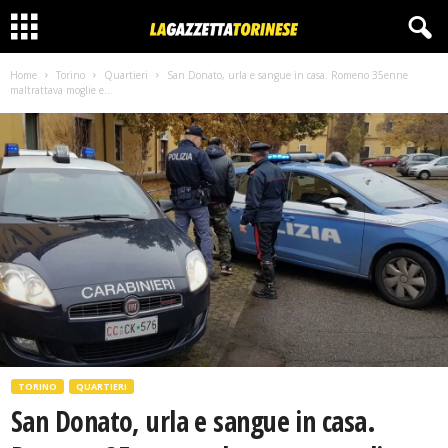
Home
Torino
Quartieri
San Donato, urla e sangue in casa. Romeno 35enne
maltrattava moglie e...
TORINO
QUARTIERI
San Donato, urla e sangue in casa.