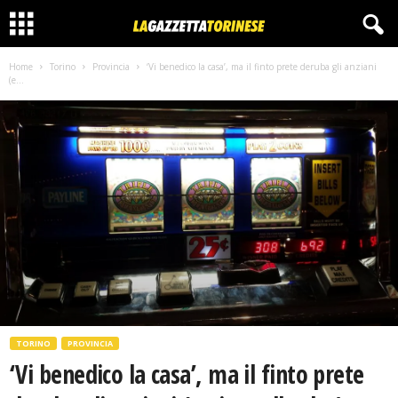
Home
Torino
Provincia
‘Vi benedico la casa’, ma il finto prete deruba gli anziani
(e...
TORINO
PROVINCIA
‘Vi benedico la casa’, ma il finto prete